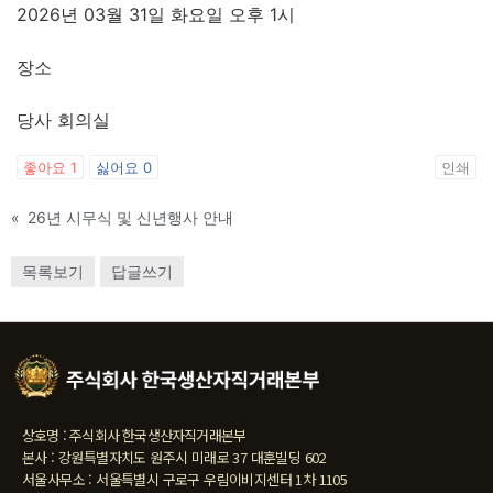
2026년 03월 31일 화요일 오후 1시
장소
당사 회의실
좋아요
1
싫어요
0
인쇄
«
26년 시무식 및 신년행사 안내
목록보기
답글쓰기
상호명 : 주식회사 한국생산자직거래본부
본사 : 강원특별자치도 원주시 미래로 37 대훈빌딩 602
서울사무소 : 서울특별시 구로구 우림이비지센터 1차 1105