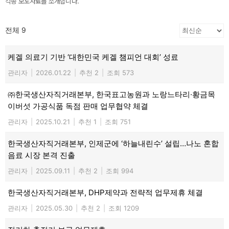
각종 보도자료를 소개합니다.
전체 9
케겔 의료기 기반 ‘대한민국 케겔 챔피언 대회’ 성료
관리자
|
2026.01.22
|
추천 2
|
조회 573
㈜한국생산자직거래본부, 한국표고농원과 노랑느타리·황금목
이버섯 가공식품 독점 판매 업무협약 체결
관리자
|
2025.10.21
|
추천 1
|
조회 751
한국생산자직거래본부, 인제군에 ‘하늘내린수’ 설립…나노 혼합
음료 시장 본격 진출
관리자
|
2025.09.11
|
추천 2
|
조회 994
한국생산자직거래본부, DHP제약과 전략적 업무제휴 체결
관리자
|
2025.05.30
|
추천 2
|
조회 1209