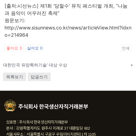
[출처:시선뉴스] 제1회 ‘당철수’ 뮤직 페스티벌 개최, “나눔
과 음악이 어우러진 축제”
원문보기:
http://www.sisunnews.co.kr/news/articleView.html?idxn
o=214964
좋아요
3
싫어요
0
인쇄
대한민국 유망특허기술' 대상 수상
»
목록보기
답글쓰기
상호명 : 주식회사 한국생산자직거래본부
본사 : 강원특별자치도 원주시 미래로 37 대훈빌딩 602
서울사무소 : 서울특별시 구로구 우림이비지센터 1차 1105