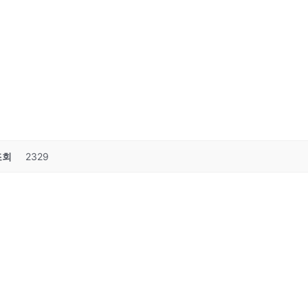
조회
2329