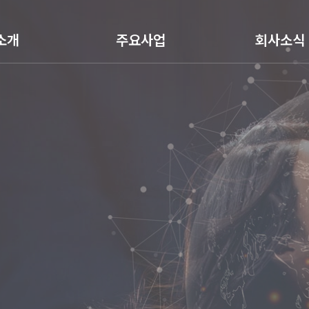
소개
주요사업
회사소식